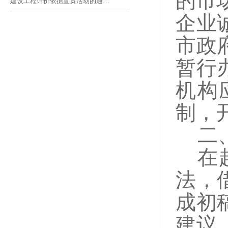
的市
建设工程计价依据宣贯活动的通
知-723633
企业
市政
暂行
机构
制，
二
在
法，
成初
建议